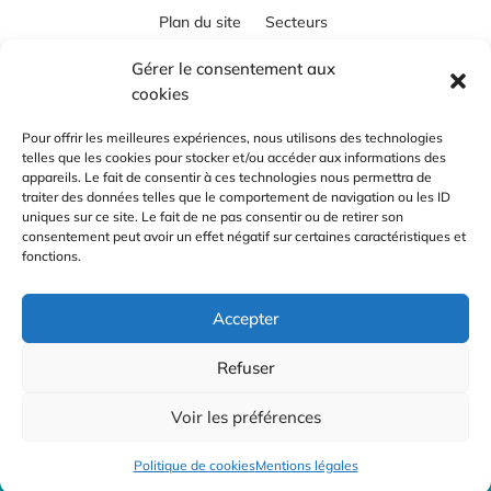
Plan du site
Secteurs
Gérer le consentement aux
cookies
RÉALISATION
Pour offrir les meilleures expériences, nous utilisons des technologies
telles que les cookies pour stocker et/ou accéder aux informations des
appareils. Le fait de consentir à ces technologies nous permettra de
traiter des données telles que le comportement de navigation ou les ID
uniques sur ce site. Le fait de ne pas consentir ou de retirer son
consentement peut avoir un effet négatif sur certaines caractéristiques et
fonctions.
Accepter
Refuser
Recherches fréquentes
Voir les préférences
Entreprise de nettoyage à Chambéry
Entreprise de nettoyage à Aix-les-Bains
© CLEAN 73 - 2026 - Tous droits réservés
Politique de cookies
Mentions légales