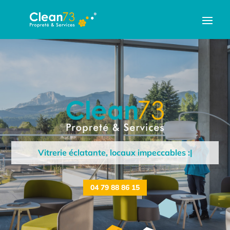
Vitrerie éclatante, locaux impeccables : nous nou
|
04 79 88 86 15